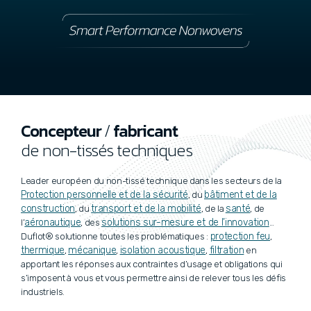
Concepteur
/
fabricant
de non-tissés techniques
Leader européen du non-tissé technique dans les secteurs de la
Protection personnelle et de la sécurité
bâtiment et de la
, du
construction
transport et de la mobilité
santé
, du
, de la
, de
aéronautique
solutions sur-mesure et de l’innovation
l’
, des
…
protection feu
Duflot® solutionne toutes les problématiques :
,
thermique
mécanique
isolation acoustique
filtration
,
,
,
en
apportant les réponses aux contraintes d’usage et obligations qui
s’imposent à vous et vous permettre ainsi de relever tous les défis
industriels.